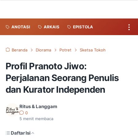
ANOTASI
ARKAIS
EPISTOLA
Beranda
Diorama
Potret
Sketsa Tokoh
Profil Pranoto Jiwo:
Perjalanan Seorang Penulis
dan Kurator Independen
Ritus & Langgam
0
5
menit membaca
Daftar Isi