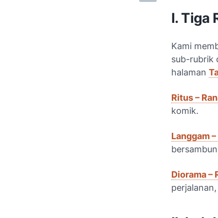
I. Tiga
Kami memba
sub-rubrik 
halaman
T
Ritus – Ran
komik.
Langgam – 
bersambung
Diorama – R
perjalanan,