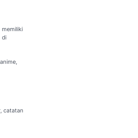
 memiliki
 di
, anime,
r, catatan