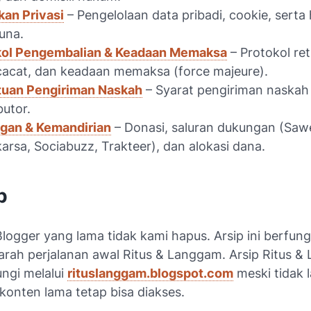
kan Privasi
– Pengelolaan data pribadi, cookie, serta
una.
kol Pengembalian & Keadaan Memaksa
– Protokol ret
cacat, dan keadaan memaksa (
force majeure
).
tuan Pengiriman Naskah
– Syarat pengiriman naskah
butor.
gan & Kemandirian
– Donasi, saluran dukungan (Sawer
arsa, Sociabuzz, Trakteer), dan alokasi dana.
p
Blogger yang lama tidak kami hapus. Arsip ini berfung
jarah perjalanan awal Ritus & Langgam. Arsip Ritus 
ungi melalui
rituslanggam.blogspot.com
meski tidak l
 konten lama tetap bisa diakses.