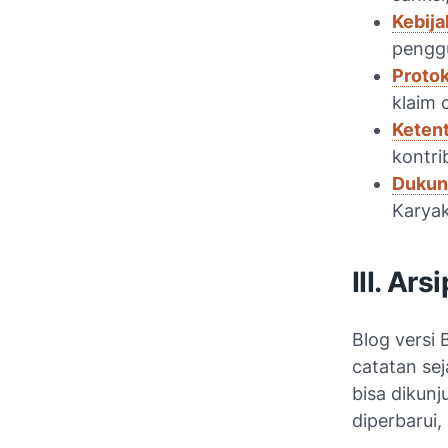
Kebija
pengg
Proto
klaim 
Keten
kontri
Dukun
Karyak
III. Arsi
Blog versi 
catatan se
bisa dikunj
diperbarui,