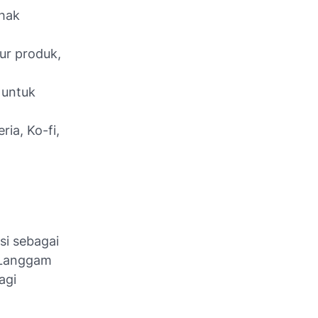
 hak
ur produk,
 untuk
ia, Ko-fi,
si sebagai
& Langgam
agi