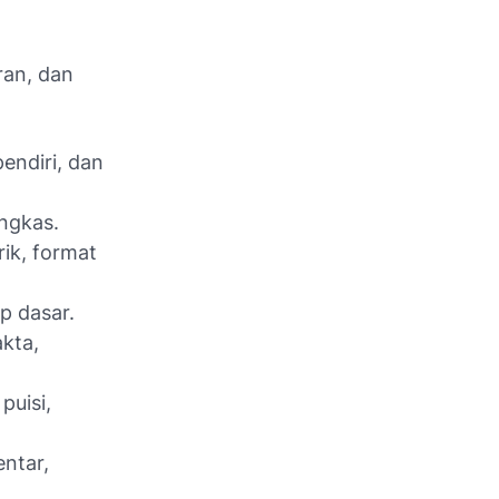
ran, dan
 pendiri, dan
ingkas.
rik, format
ip dasar.
akta,
puisi,
ntar,