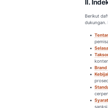
II. Ind
Berikut daf
dukungan. 
Tenta
pemisa
Selas
Takso
konten
Brand 
Kebija
prosed
Standa
cerpen
Syarat
sanksi