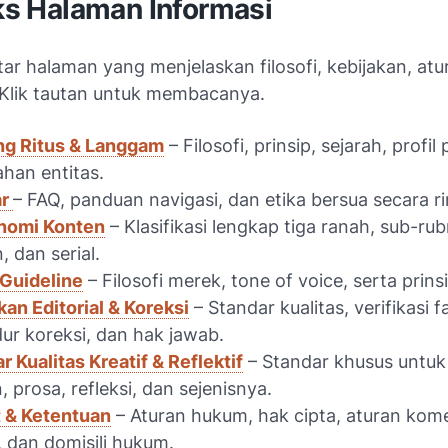
eks Halaman Informasi
tar halaman yang menjelaskan filosofi, kebijakan, atu
Klik tautan untuk membacanya.
ng Ritus & Langgam
– Filosofi, prinsip, sejarah, profil
han entitas.
ar
– FAQ, panduan navigasi, dan etika bersua secara r
nomi Konten
– Klasifikasi lengkap tiga ranah, sub-rub
, dan serial.
Guideline
– Filosofi merek, tone of voice, serta prins
kan Editorial & Koreksi
– Standar kualitas, verifikasi f
ur koreksi, dan hak jawab.
r Kualitas Kreatif & Reflektif
– Standar khusus untuk 
, prosa, refleksi, dan sejenisnya.
 & Ketentuan
– Aturan hukum, hak cipta, aturan kome
, dan domisili hukum.