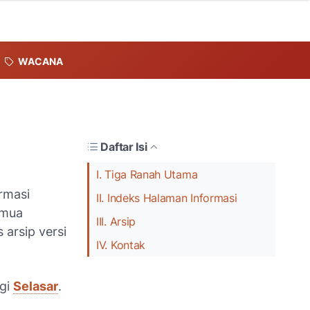
WACANA
Daftar Isi
I. Tiga Ranah Utama
ormasi
II. Indeks Halaman Informasi
emua
III. Arsip
arsip versi
IV. Kontak
ngi
Selasar
.