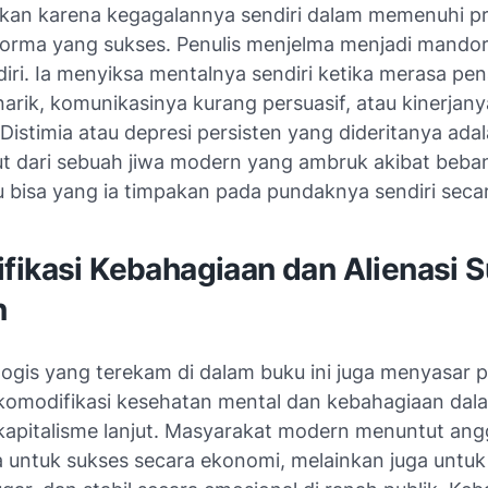
nkan karena kegagalannya sendiri dalam memenuhi pro
forma yang sukses. Penulis menjelma menjadi mandor
diri. Ia menyiksa mentalnya sendiri ketika merasa p
arik, komunikasinya kurang persuasif, atau kinerjan
 Distimia atau depresi persisten yang dideritanya adala
lut dari sebuah jiwa modern yang ambruk akibat beba
u bisa yang ia timpakan pada pundaknya sendiri seca
fikasi Kebahagiaan dan Alienasi S
n
ologis yang terekam di dalam buku ini juga menyasar 
omodifikasi kesehatan mental dan kebahagiaan dal
kapitalisme lanjut. Masyarakat modern menuntut an
a untuk sukses secara ekonomi, melainkan juga untuk