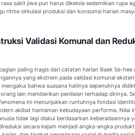
k, rasa sakit jiwa pun harus dikelola sedemikian rupa a
 ritme sirkulasi produksi dan konsumsi harian masy
ruksi Validasi Komunal dan Reduks
bagian paling tragis dari catatan harian Baek Se-hee
ngannya yang ekstrem pada validasi komunal eksterna
ur mengakui bahwa suasana hatinya sepenuhnya didik
orang lain memberikan penilaian terhadap dirinya. S
 fenomena ini menunjukkan runtuhnya fondasi identita
dern akibat hantaman kebudayaan performa. Nilai in
nusia tidak lagi diakui berdasarkan keberadaannya y
direduksi secara kejam menjadi angka-angka produkti
karier, dan tingkat penerimaan sosial di media sosi