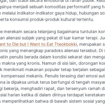
gar, dan stabil secara emosional di ranah publik. Ke
gsinya menjadi sebuah komoditas performatif yang h
melalui indikator-indikator gaya hidup, hubungan so
erta konsumsi produk-produk kultural tertentu.
e merekam secara telanjang bagaimana tuntutan kom
kan alienasi subjek yang pekat di luar kamar terapi. Ju
ant to Die but I Want to Eat Tteokbokki
, merupakan 
onis yang menangkap paradoks alienasi tersebut. Di sa
batin penulis berada dalam kondisi sekarat dan meng
makna yang kronis. Namun di sisi lain, dorongan ko
uk menikmati makanan populer tetap berjalan sebagai
kompensasi mekanis. Penulis terasing dari emosi au
ena ia dipaksa untuk terus berfungsi di tengah masya
rgi bekerja, menghadiri rapat, dan tersenyum ramah 
osial harian ketika di dalam dirinya terdapat keretak
s memperlihatkan bahwa di bawah sistem sosial yang