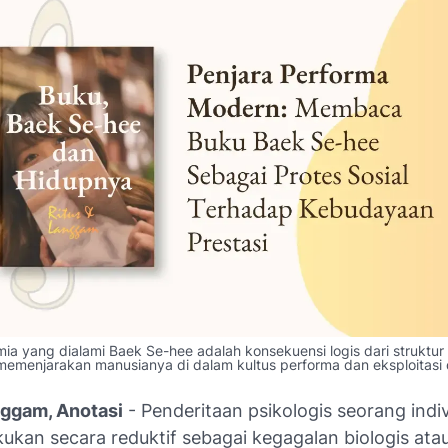
imia yang dialami Baek Se-hee adalah konsekuensi logis dari struktu
emenjarakan manusianya di dalam kultus performa dan eksploitasi d
nggam, Anotasi
- Penderitaan psikologis seorang indiv
akukan secara reduktif sebagai kegagalan biologis ata