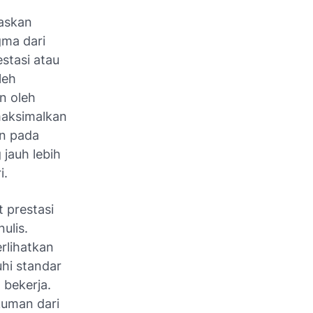
askan
ma dari
stasi atau
leh
n oleh
emaksimalkan
un pada
 jauh lebih
i.
 prestasi
ulis.
rlihatkan
hi standar
 bekerja.
kuman dari