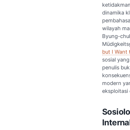
ketidakmam
dinamika kl
pembahasan 
wilayah mak
Byung-chul
Müdigkeits
but I Want 
sosial yang
penulis buk
konsekuensi
modern yan
eksploitasi 
Sosiol
Interna