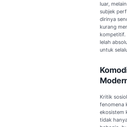
luar, melai
subjek per
dirinya sen
kurang men
kompetitif.
lelah abso
untuk selal
Komodi
Moder
Kritik sosi
fenomena k
ekosistem 
tidak hany