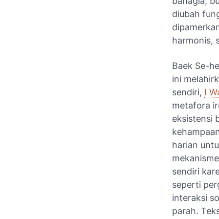
bahagia, bu
diubah fun
dipamerkan 
harmonis, s
Baek Se-he
ini melahir
sendiri,
I W
metafora ir
eksistensi 
kehampaan 
harian unt
mekanisme 
sendiri kar
seperti pe
interaksi s
parah. Tek