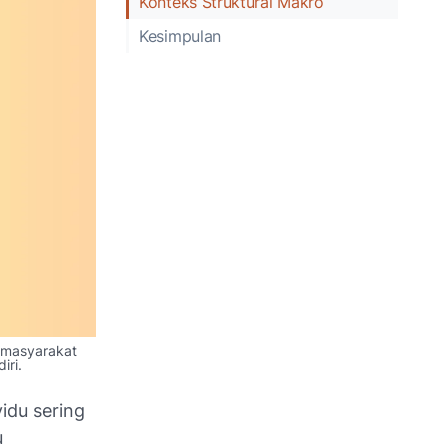
Konteks Struktural Makro
Kesimpulan
r masyarakat
iri.
idu sering
u