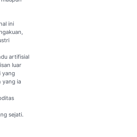
al ini
ngakuan,
stri
u artifisial
san luar
i yang
 yang ia
oditas
g sejati.