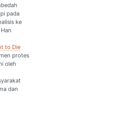
mbedah
api pada
alisis ke
g Han
t to Die
umen protes
mi oleh
syarakat
rma dan