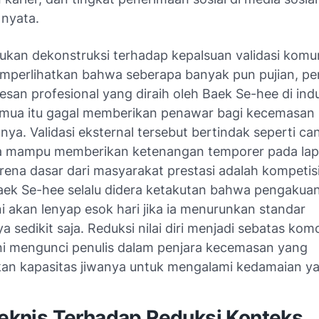
 nyata.
ukan dekonstruksi terhadap kepalsuan validasi komun
perlihatkan bahwa seberapa banyak pun pujian, pe
san profesional yang diraih oleh Baek Se-hee di indu
 semua itu gagal memberikan penawar bagi kecemasan
lnya. Validasi eksternal tersebut bertindak seperti cand
 mampu memberikan ketenangan temporer pada lapi
rena dasar dari masyarakat prestasi adalah kompetis
aek Se-hee selalu didera ketakutan bahwa pengakuan
 ini akan lenyap esok hari jika ia menurunkan standar
 sedikit saja. Reduksi nilai diri menjadi sebatas kom
ni mengunci penulis dalam penjara kecemasan yang
n kapasitas jiwanya untuk mengalami kedamaian yan
 Teknis Terhadap Reduksi Konteks