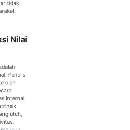
gar tidak
arakat
i Nilai
 adalah
l. Penulis
te oleh
ecara
s internal
trinsik
ang utuh,
vitas,
al maupun