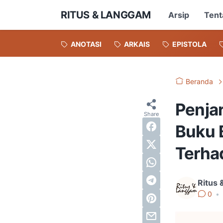
RITUS & LANGGAM
Arsip
Tent
ANOTASI
ARKAIS
EPISTOLA
Beranda
Penja
Buku 
Terha
Ritus
0
•