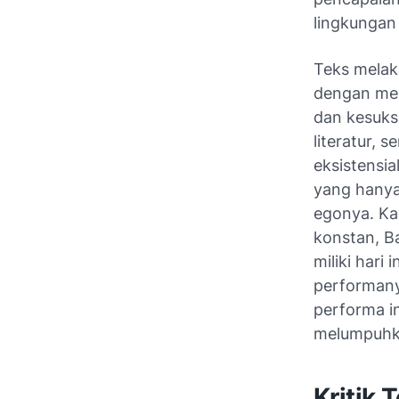
lingkungan
Teks melak
dengan mem
dan kesukse
literatur,
eksistensia
yang hanya
egonya. Ka
konstan, B
miliki hari
performanya
performa i
melumpuhka
Kritik