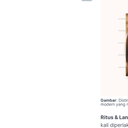
Gambar
: Dist
modern yang m
Ritus & La
kali diperl