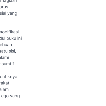
bahagiaan
arus
sial yang
odifikasi
dul buku ini
sebuah
tu sisi,
alami
nsumtif
tentiknya
rakat
dalam
an ego yang