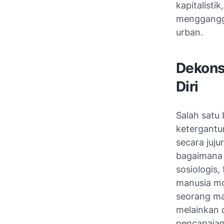
kapitalisti
mengganggu
urban.
Dekonst
Diri
Salah satu 
ketergantu
secara juj
bagaimana 
sosiologis,
manusia mo
seorang ma
melainkan 
pencapaian 