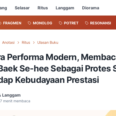
ang
Selasar
Ritus
Langgam
Diorama
FRAGMEN
MONOLOG
POTRET
RESONANSI
Anotasi
Ritus
Ulasan Buku
ra Performa Modern, Membac
Baek Se-hee Sebagai Protes S
dap Kebudayaan Prestasi
 & Langgam
7
menit membaca