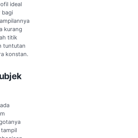
fil ideal
 bagi
enampilannya
ya kurang
h titik
n tuntutan
ra konstan.
ubjek
pada
am
ggotanya
 tampil