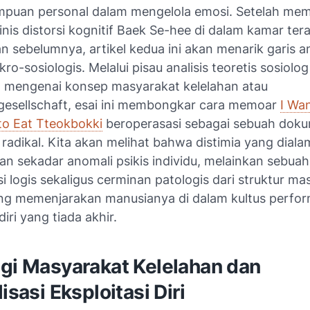
puan personal dalam mengelola emosi. Setelah me
inis distorsi kognitif Baek Se-hee di dalam kamar ter
sebelumnya, artikel kedua ini akan menarik garis an
ro-sosiologis. Melalui pisau analisis teoretis sosiolo
 mengenai konsep masyarakat kelelahan atau
gesellschaft
, esai ini membongkar cara memoar
I Wan
to Eat Tteokbokki
beroperasasi sebagai sebuah dok
 radikal. Kita akan melihat bahwa distimia yang diala
an sekadar anomali psikis individu, melainkan sebuah
 logis sekaligus cerminan patologis dari struktur ma
g memenjarakan manusianya di dalam kultus perfo
diri yang tiada akhir.
ogi Masyarakat Kelelahan dan
lisasi Eksploitasi Diri