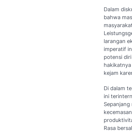
Dalam disk
bahwa masy
masyarakat 
Leistungsge
larangan ek
imperatif i
potensi dir
hakikatnya 
kejam karen
Di dalam t
ini terinte
Sepanjang 
kecemasan 
produktivit
Rasa bersa