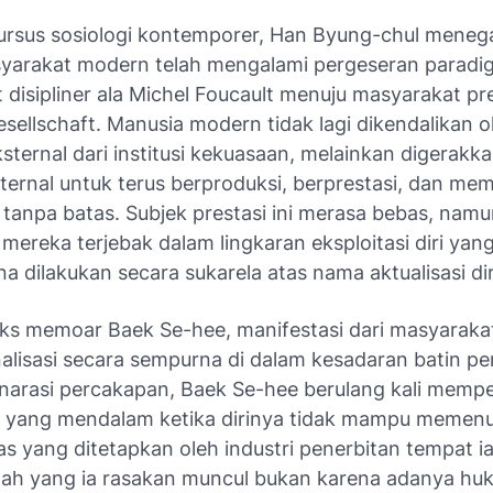
ursus sosiologi kontemporer, Han Byung-chul meneg
arakat modern telah mengalami pergeseran paradig
disipliner ala Michel Foucault menuju masyarakat pre
sellschaft
. Manusia modern tidak lagi dikendalikan o
sternal dari institusi kekuasaan, melainkan digerakka
nternal untuk terus berproduksi, berprestasi, dan m
i tanpa batas. Subjek prestasi ini merasa bebas, nam
mereka terjebak dalam lingkaran eksploitasi diri yang
a dilakukan secara sukarela atas nama aktualisasi dir
eks memoar Baek Se-hee, manifestasi dari masyarakat
rnalisasi secara sempurna di dalam kesadaran batin pen
narasi percakapan, Baek Se-hee berulang kali mempe
yang mendalam ketika dirinya tidak mampu memenu
as yang ditetapkan oleh industri penerbitan tempat ia
lah yang ia rasakan muncul bukan karena adanya hu